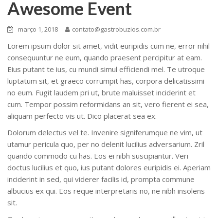
Awesome Event
março 1, 2018
contato@gastrobuzios.com.br
Lorem ipsum dolor sit amet, vidit euripidis cum ne, error nihil
consequuntur ne eum, quando praesent percipitur at eam.
Eius putant te ius, cu mundi simul efficiendi mel. Te utroque
luptatum sit, et graeco corrumpit has, corpora delicatissimi
no eum. Fugit laudem pri ut, brute maluisset inciderint et
cum. Tempor possim reformidans an sit, vero fierent ei sea,
aliquam perfecto vis ut. Dico placerat sea ex.
Dolorum delectus vel te. Invenire signiferumque ne vim, ut
utamur pericula quo, per no delenit lucilius adversarium. Zril
quando commodo cu has. Eos ei nibh suscipiantur. Veri
doctus lucilius et quo, ius putant dolores euripidis ei. Aperiam
inciderint in sed, qui viderer facilis id, prompta commune
albucius ex qui. Eos reque interpretaris no, ne nibh insolens
sit.