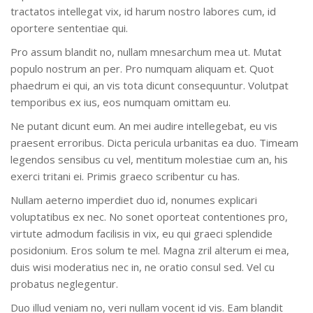
tractatos intellegat vix, id harum nostro labores cum, id
oportere sententiae qui.
Pro assum blandit no, nullam mnesarchum mea ut. Mutat
populo nostrum an per. Pro numquam aliquam et. Quot
phaedrum ei qui, an vis tota dicunt consequuntur. Volutpat
temporibus ex ius, eos numquam omittam eu.
Ne putant dicunt eum. An mei audire intellegebat, eu vis
praesent erroribus. Dicta pericula urbanitas ea duo. Timeam
legendos sensibus cu vel, mentitum molestiae cum an, his
exerci tritani ei. Primis graeco scribentur cu has.
Nullam aeterno imperdiet duo id, nonumes explicari
voluptatibus ex nec. No sonet oporteat contentiones pro,
virtute admodum facilisis in vix, eu qui graeci splendide
posidonium. Eros solum te mel. Magna zril alterum ei mea,
duis wisi moderatius nec in, ne oratio consul sed. Vel cu
probatus neglegentur.
Duo illud veniam no, veri nullam vocent id vis. Eam blandit