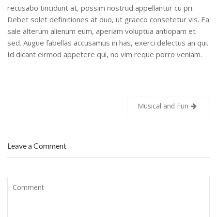
recusabo tincidunt at, possim nostrud appellantur cu pri.
Debet solet definitiones at duo, ut graeco consetetur vis. Ea
sale alterum alienum eum, aperiam voluptua antiopam et
sed. Augue fabellas accusamus in has, exerci delectus an qui.
Id dicant eirmod appetere qui, no vim reque porro veniam.
Navegação
Musical and Fun
de
Post
Leave a Comment